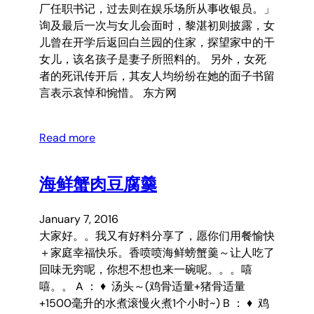
厂任职书记，过去则在娱乐场所从事收银员。」
询及最后一次与女儿会面时，黎湛初则披露，女
儿曾在开学后返回白兰园的住家，探望家中的干
女儿，该名孩子是妻子所照料的。 另外，女死
者的死讯传开后，其友人均纷纷在她的面子书留
言表示哀悼和惋惜。 东方网
Read more
海鲜蟹肉豆腐羹
January 7, 2016
大家好。。我又有好料分享了，愿你们用餐愉快
＋家庭幸福快乐。香喷喷海鲜螃蟹羹～让人吃了
回味无穷呢，你想不想也来一碗呢。。。嘻
嘻。。 A ： ♦ 汤头～(鸡骨适量+猪骨适量
+1500毫升的水煮滚慢火煮1个小时~) B ： ♦ 鸡