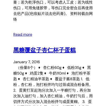
膏；若为乾淨伤口，可以考虑人工皮；若为线性
伤口，可用免缝胶带，等伤口完全密合后再使用
去疤产品(疤痕贴片说去疤药膏)。 资料转载自网
络
Read more
黑糖覆盆子杏仁杯子蛋糕
January 7, 2016
（份量8个） ♦ 杏仁粉60g ♦ 低粉35g ♦ 黑
糖50g ♦ 鸡蛋2隻 ♦ 牛奶110ml ♦ 泡打粉半茶
匙 ♦ 杏仁精油半茶匙 ♦ 覆盆子酱8茶匙 1. 低
粉，杏仁粉，泡打粉拌均匀过筛成混合粉备用。
2. 蛋黄打至起泡分次加入一半糖打匀，再分加
次加入油打匀，加入杏仁精油，牛奶打匀后，用
切拌方式分次加入混合粉拌匀成蛋黄糊。 3. 蛋