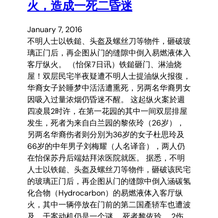
火，造成一死二昏迷
January 7, 2016
不明人士以铁鎚、头盔及螺丝刀等物件，砸破玻
璃正门后，再企图从门的缝隙中倒入易燃液体入
客厅纵火。 （怡保7日讯）铁鎚砸门、淋油烧
屋！双层民宅半夜疑遭不明人士提油纵火报復，
华裔女子於睡梦中活活遭熏死，另两名华裔男女
因吸入过量浓烟仍昏迷不醒。 这起纵火案於週
四凌晨2时许，在第一花园的其中一间双层排屋
发生，死者为来自白兰园的黎依玲（26岁），
另两名华裔伤者则分別为36岁的女子杜思玲及
66岁的中年男子刘梅耀（人名译音），两人仍
在怡保苏丹后端姑拜浓医院就医。 据悉，不明
人士以铁鎚、头盔及螺丝刀等物件，砸破该民宅
的玻璃正门后，再企图从门的缝隙中倒入涵碳氢
化合物（Hydrocarbon）的易燃液体入客厅纵
火，其中一辆停放在门前的第二国產轿车也遭波
及，干案动机仍是一个谜。 死者黎依玲。 2伤