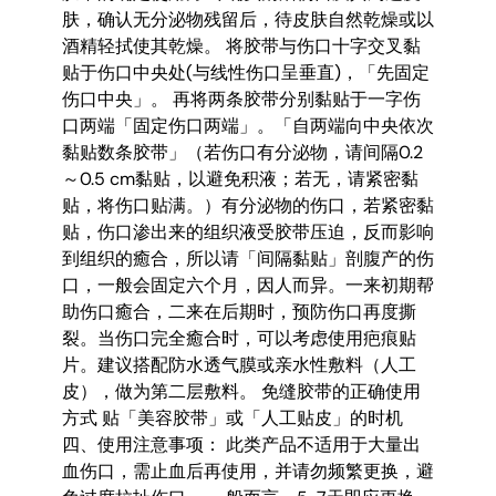
肤，确认无分泌物残留后，待皮肤自然乾燥或以
酒精轻拭使其乾燥。 将胶带与伤口十字交叉黏
贴于伤口中央处(与线性伤口呈垂直)，「先固定
伤口中央」。 再将两条胶带分别黏贴于一字伤
口两端「固定伤口两端」。「自两端向中央依次
黏贴数条胶带」（若伤口有分泌物，请间隔0.2
～0.5 cm黏贴，以避免积液；若无，请紧密黏
贴，将伤口贴满。）有分泌物的伤口，若紧密黏
贴，伤口渗出来的组织液受胶带压迫，反而影响
到组织的癒合，所以请「间隔黏贴」剖腹产的伤
口，一般会固定六个月，因人而异。一来初期帮
助伤口癒合，二来在后期时，预防伤口再度撕
裂。当伤口完全癒合时，可以考虑使用疤痕贴
片。建议搭配防水透气膜或亲水性敷料（人工
皮），做为第二层敷料。 免缝胶带的正确使用
方式 贴「美容胶带」或「人工贴皮」的时机
四、使用注意事项： 此类产品不适用于大量出
血伤口，需止血后再使用，并请勿频繁更换，避