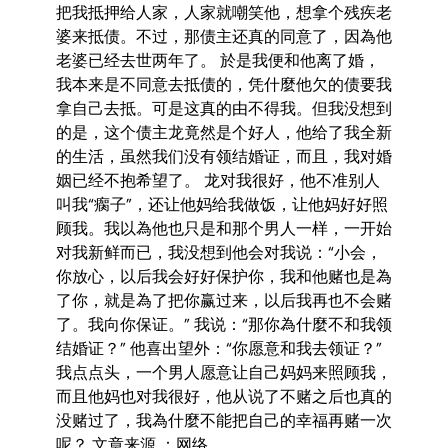
把我抵押给人家，人家就嘲笑他，想拿个残疾老
婆来抵债。不过，那债主还真的同意了，因為他
老婆已经去世两年了。 於是我便和他离了婚，
我本来是不同意去抵债的，凭什麼他欠的债要我
拿自己去抵。可是这真的由不得我。但我没想到
的是，这个债主龙竟然是个好人，他给了我全新
的生活，虽然我们没有领结婚证，而且，我对婚
姻已经不抱希望了。 龙对我很好，他不准别人
叫我“瘸子”，还让他妈给我做饭，让他妈好好照
顾我。我以為他也只是和那个男人一样，一开始
对我新鲜而已，我没想到他会对我说：“小会，
你放心，以后我会好好保护你，我和他赌也是為
了你，就是為了把你赢过来，以后我再也不会赌
了。我向你保证。” 我说：“那你為什麼不和我领
结婚证？” 他喜出望外：“你愿意和我去领证？”
我点点头，一个男人愿意让自己妈妈来照顾我，
而且他妈也对我很好，他从说了不赌之后也真的
没赌过了，我為什麼不能把自己的幸福再赌一次
呢？ 文章来源 ：网络