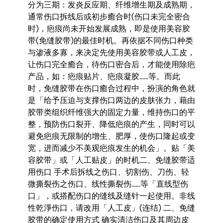
分为三期：发炎反应期、纤维增生期及成熟期，
通常伤口拆线后或初步癒合时(伤口未完全密合
时)，疤痕尚未开始发展成熟，即是使用美容胶
带(免缝胶带)的最佳时机。再依据不同伤口种类
与渗液多寡，来决定先使用美容胶带或人工皮，
让伤口完全癒合，待伤口密合后，才能使用除疤
产品，如：疤痕贴片、疤痕凝胶……等。而此
时，免缝胶带在伤口癒合过程中，扮演的角色就
是「给予压迫与支撑伤口两边的皮肤张力，藉由
胶带类组织纤维强大的固定力量，维持伤口的平
整，预防伤口裂开、降低疤痕的产生，同时可以
避免疤痕无限制的增生、肥厚，使伤口隆起或变
宽，进而减少不美观疤痕发生的机会」。贴「美
容胶带」或「人工贴皮」的时机二、免缝胶带适
用伤口 手术后拆线之伤口、切割伤、刀伤、轻
微撕裂伤之伤口、线性撕裂伤……等「直线型伤
口」，或搭配伤口的缝线及缝针一起使用。非线
性乾淨伤口，请改用「人工皮」(连结) 二、免缝
胶带的确定使用方式 确实清洁伤口及其周边皮