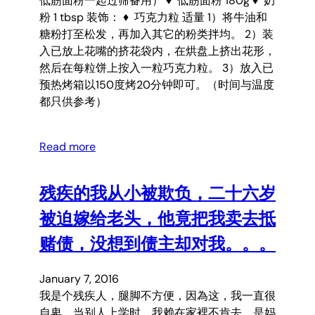
低筋面粉一起过筛备用） ♦ 低筋面粉 180g ♦ 奶
粉 1 tbsp 装饰： ♦ 巧克力粒 适量 1）将牛油和
糖粉打至松发，再加入其它的粉类拌均。 2）装
入已放上花嘴的挤花袋内，在烘盘上挤出花形，
然后在每粒饼上按入一粒巧克力粒。 3）放入已
预热烤箱以150度烤20分钟即可。（时间与温度
都只供参考）
Read more
残疾的我从小被欺负，二十六岁
被迫嫁给老头，他竟把我卖去抵
赌债，没想到债主却对我。。。
January 7, 2016
我是个残疾人，腿脚不方便，因為这，我一直很
自卑，当别人上学时，我赖在家裡不肯去，是妈