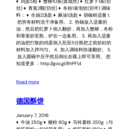
♦ 鸡蛋5粒 ♦ 蟹柳10条(拔成丝) ♦ 红萝卜1条(切
丝) ♦ 青葱2颗(切丝) ♦ 冬粉1束泡软(切半) 调味
料： ♦ 生抽2汤匙 ♦ 麻油1汤匙 ♦ 胡椒粉适量 1.
把所有材料洗干净备用。 2. 热锅放入适量的
油，然后把红萝卜倒入翻炒，再加入蟹柳，冬粉
和青葱炒至熟，铲在一边备用。 3. 再加入适量
的油把打散的鸡蛋倒入煎至5分熟把之前炒好的
材料加入拌均匀。 4. 加入调味料快速翻炒。 5.
放入圆碗中压平然后倒出在碟上即可享用。 想
知道更多 ：http://goo.gl/8hPFId
Read more
德国酥饼
January 7, 2016
♦ 牛油 250g ♦ 糖粉 80g ♦ 马铃薯粉 250g（与