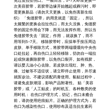
免过度拉扯伤口。 一般而言，5-7天即应更换一
次美容胶带，若胶带边缘开始翘起或葬污时，即
需更换新品（请勿天天更换，以免伤害新生组
织） 「免缝胶带」的用意就是「固定」，所以
太频繁的更换会拉扯伤口，而太久没换，免缝胶
带的固定作用会下降，而无法发挥作用。所以当
免缝胶带失去「固定」作用 ，就该换了，而不
用等到5-7天。 移除胶带时，应採单手按压周边
皮肤、单手移除方式，将胶带两端缓缓向中央伤
口处拉起，再自伤口上轻轻移除，切勿自一端拉
起或快速撕除胶带，以免伤口裂开。如有残胶，
请以婴儿油小心去除。若皮肤出现红、肿、热、
痛、过敏等不适症状，请立即停止使用，并尽速
就医诊治。不建议搭配药膏使用。黏贴过程中，
请避免皮肤潮湿，影响产品附著性。 贴「美容
胶带」或「人工贴皮」的时机五、各种敷类的使
用时机： 在伤口护理方式，切记，伤口未癒合
前，请勿使用疤痕贴片。正确的护理方式为，若
伤口为感染性伤口，使用纱布及适当抗生素药