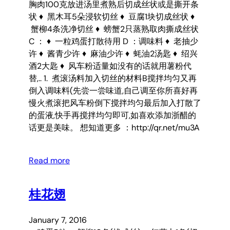
胸肉100克放进汤里煮熟后切成丝状或是撕开条
状 ♦ 黑木耳5朵浸软切丝 ♦ 豆腐1块切成丝状 ♦
蟹柳4条洗净切丝 ♦ 螃蟹2只蒸熟取肉撕成丝状
C ： ♦ 一粒鸡蛋打散待用 D ：调味料 ♦ 老抽少
许 ♦ 酱青少许 ♦ 麻油少许 ♦ 蚝油2汤匙 ♦ 绍兴
酒2大匙 ♦ 风车粉适量如没有的话就用薯粉代
替,.. 1. 煮滚汤料加入切丝的材料B搅拌均匀又再
倒入调味料(先尝一尝味道,自己调至你所喜好再
慢火煮滚把风车粉倒下搅拌均匀最后加入打散了
的蛋液,快手再搅拌均匀即可,如喜欢添加浙醋的
话更是美味。 想知道更多 ：http://qr.net/mu3A
Read more
桂花翅
January 7, 2016