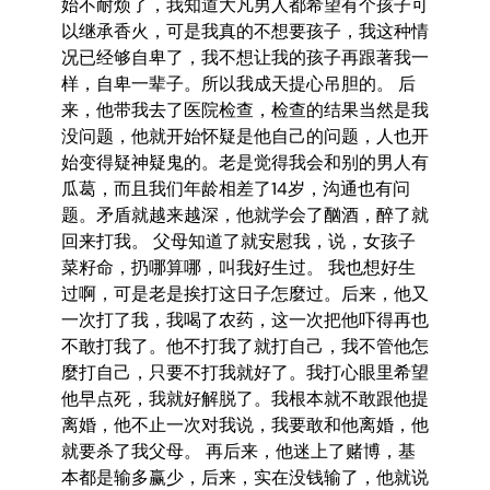
始不耐烦了，我知道大凡男人都希望有个孩子可
以继承香火，可是我真的不想要孩子，我这种情
况已经够自卑了，我不想让我的孩子再跟著我一
样，自卑一辈子。所以我成天提心吊胆的。 后
来，他带我去了医院检查，检查的结果当然是我
没问题，他就开始怀疑是他自己的问题，人也开
始变得疑神疑鬼的。老是觉得我会和别的男人有
瓜葛，而且我们年龄相差了14岁，沟通也有问
题。矛盾就越来越深，他就学会了酗酒，醉了就
回来打我。 父母知道了就安慰我，说，女孩子
菜籽命，扔哪算哪，叫我好生过。 我也想好生
过啊，可是老是挨打这日子怎麼过。后来，他又
一次打了我，我喝了农药，这一次把他吓得再也
不敢打我了。他不打我了就打自己，我不管他怎
麼打自己，只要不打我就好了。我打心眼里希望
他早点死，我就好解脱了。我根本就不敢跟他提
离婚，他不止一次对我说，我要敢和他离婚，他
就要杀了我父母。 再后来，他迷上了赌博，基
本都是输多赢少，后来，实在没钱输了，他就说