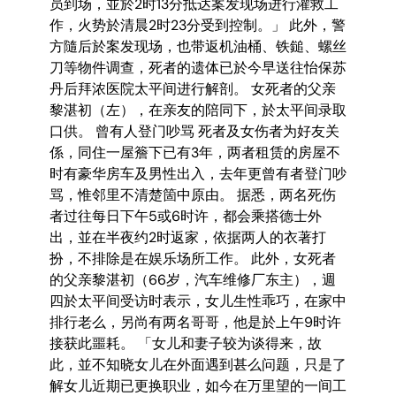
员到场，並於2时13分抵达案发现场进行灌救工
作，火势於清晨2时23分受到控制。」 此外，警
方隨后於案发现场，也带返机油桶、铁鎚、螺丝
刀等物件调查，死者的遗体已於今早送往怡保苏
丹后拜浓医院太平间进行解剖。 女死者的父亲
黎湛初（左），在亲友的陪同下，於太平间录取
口供。 曾有人登门吵骂 死者及女伤者为好友关
係，同住一屋簷下已有3年，两者租赁的房屋不
时有豪华房车及男性出入，去年更曾有者登门吵
骂，惟邻里不清楚箇中原由。 据悉，两名死伤
者过往每日下午5或6时许，都会乘搭德士外
出，並在半夜约2时返家，依据两人的衣著打
扮，不排除是在娱乐场所工作。 此外，女死者
的父亲黎湛初（66岁，汽车维修厂东主），週
四於太平间受访时表示，女儿生性乖巧，在家中
排行老么，另尚有两名哥哥，他是於上午9时许
接获此噩耗。 「女儿和妻子较为谈得来，故
此，並不知晓女儿在外面遇到甚么问题，只是了
解女儿近期已更换职业，如今在万里望的一间工