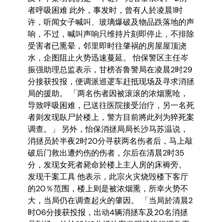
者呼吸困难 此外，事发时，曾有人於凌晨1时
许，听闻女子喊叫、玻璃爆破及物品跌落地的声
响，不过，喊叫声响只维持片刻即停止，不排除
受害者已熏晕，邻里即时往肇祸的房屋屋顶浇
水，企图阻止火势迅速蔓延。 怡保警区主任岑
振强助理总监表示，甘榜峇鲁警局在凌晨2时29
分接获投报，便调派巡逻车赶抵现场及寻求消拯
局的援助。 「两名伤者因被滚滚的浓烟熏呛，
导致呼吸困难，已送往医院接受治疗，另一名死
者则发现臥尸於楼上，警方目前將此列为猝死案
调查。」 另外，怡保消拯局局长沙马苏温说，
消拯员於半夜2时20分寻获两名伤者后，马上敲
破后门救出遭灼伤的伤者，尔后在清晨2时35
分，发现女死者毙命於楼上主人房的床褥旁。
发现干案工具 他表示，此宗火灾烧毁楼下客厅
的20％范围，楼上则是被浓烟熏，所幸火势不
大，当局仍在调查起火的肇因。 「当局於清晨2
时06分接获投报，出动4辆消拯车及20名消拯