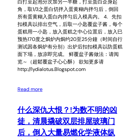
白打至起泡分次加另一半糖，打至蛋白企身起
角，取1/3之蛋白切拌入蛋黄糊内拌匀后，倒回
所有蛋黄糊入蛋白内拌匀后入模具内。 4. 先扣
扣模具以排出空气，后取一小匙覆盆子酱，每个
蛋糕用一小匙，放入蛋糕之中心位置后，放入巳
预热170度之焗炉内焗约20至25分鐘（时间自行
测试因各焗炉有分别）出炉后扣扣模具以防蛋糕
面下塌，放凉即完成。 鲜覆盆子酱做法：请阅
览～（超鬆覆盆子心心酥） 欲知更多请
http://lydialotus.Blogspot.com
Read more
什么深仇大恨？!为数不明的凶
徒，清晨撬破双层排屋玻璃门
后，倒入大量易燃化学液体纵