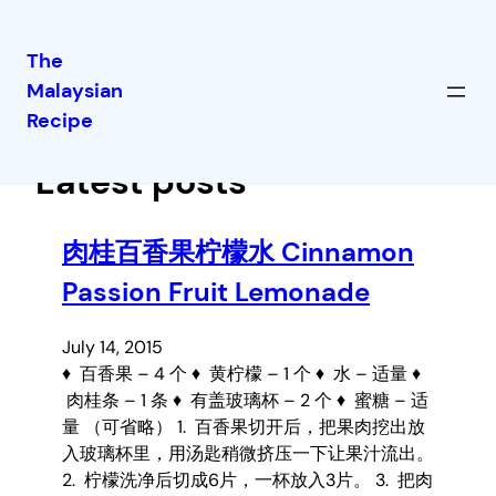
The
Malaysian
Skip
Recipe
to
content
Latest posts
肉桂百香果柠檬水 Cinnamon
Passion Fruit Lemonade
July 14, 2015
♦ 百香果 – 4 个 ♦ 黄柠檬 – 1 个 ♦ 水 – 适量 ♦
肉桂条 – 1 条 ♦ 有盖玻璃杯 – 2 个 ♦ 蜜糖 – 适
量 （可省略） 1. 百香果切开后，把果肉挖出放
入玻璃杯里，用汤匙稍微挤压一下让果汁流出。
2. 柠檬洗净后切成6片，一杯放入3片。 3. 把肉