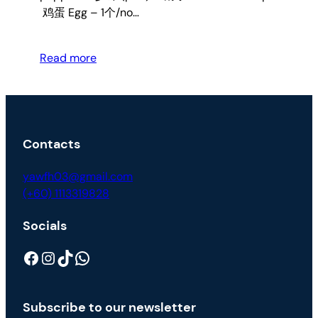
鸡蛋 Egg – 1个/no…
Read more
Contacts
yawfh03@gmail.com
(+60) 1113319828
Socials
Facebook
Instagram
TikTok
WhatsApp
Subscribe to our newsletter