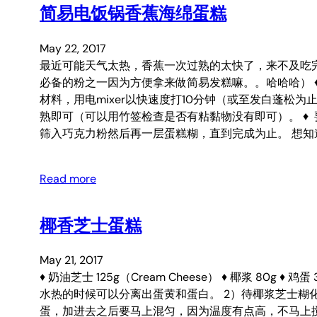
简易电饭锅香蕉海绵蛋糕
May 22, 2017
最近可能天气太热，香蕉一次过熟的太快了，来不及吃
必备的粉之一因为方便拿来做简易发糕嘛。。哈哈哈） ♦ 海绵蛋糕粉
材料，用电mixer以快速度打10分钟（或至发白蓬松为止
熟即可（可以用竹签检查是否有粘黏物没有即可）。 ♦
筛入巧克力粉然后再一层蛋糕糊，直到完成为止。 想知道更多：http
Read more
椰香芝士蛋糕
May 21, 2017
♦ 奶油芝士 125g（Cream Cheese） ♦ 椰浆 80g ♦
水热的时候可以分离出蛋黄和蛋白。 2）待椰浆芝士糊
蛋，加进去之后要马上混匀，因为温度有点高，不马上