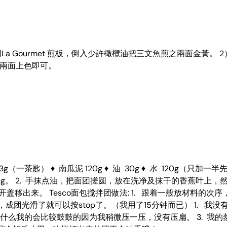
ce少許 1）用La Gourmet 煎板，倒入少許橄欖油把三文魚煎之兩
燜之兩面上色即可。
溶酵母 3g（一茶匙） ♦ 南瓜泥 120g ♦ 油 30g ♦ 水 120
。 2. 手抹点油，把面团搓圆，放在洗净及抹干的香蕉叶上，然
马上开盖移出来。 Tesco面包搅拌团做法: 1. 跟着一般放材
团，成团光滑了就可以按stop了。（我用了15分钟而已） 1.
为什么我的会比较鼓鼓的因为我稍微压一压，没有压扁。 3. 我的