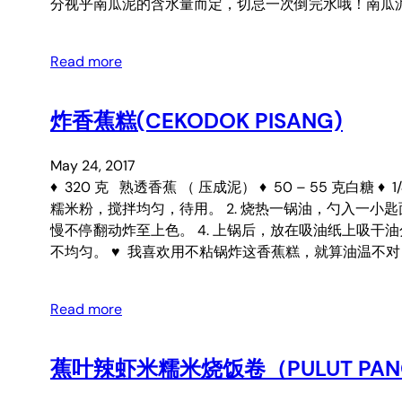
分视乎南瓜泥的含水量而定，切忌一次倒完水哦！南瓜
Read more
炸香蕉糕(CEKODOK PISANG)
May 24, 2017
♦ 320 克 熟透香蕉 （ 压成泥） ♦ 50 – 55 克白糖
糯米粉，搅拌均匀，待用。 2. 烧热一锅油，勺入一小
慢不停翻动炸至上色。 4. 上锅后，放在吸油纸上吸干
不均匀。 ♥ 我喜欢用不粘锅炸这香蕉糕，就算油温不对，
Read more
蕉叶辣虾米糯米烧饭卷（PULUT PANGGA