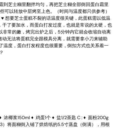
白霜到芝士糊里翻拌均匀，再把芝士糊全部倒回蛋白霜里
漂亮些可以转放中层烤至上色。（时间与温度都只供参考）
 ♥ 想要芝士蛋糕不裂的话温度很关键，此蛋糕需以低温
，干了要加水，而蛋白打发过度，也就是常说的太硬，也
以非常的嫩，烤完出炉之后，5分钟内它就会收缩自动离
转动无法将蛋糕完全跟模具分离，就需要拿小刀来辅助
除了温度，蛋白打发程度也很重要，倒扣方式也关系着一
?
浆150ml ♦ 鸡蛋1个 ♦ 盐1/2茶匙 C : ♦ 面粉200g
 3）将面糊倒入铺了烘焙纸的5.5寸蒸盘（倒满），用根