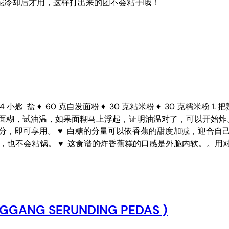
泥冷却后才用，这样打出来的团不会粘手哦！
 ♦ 1/4 小匙 盐 ♦ 60 克自发面粉 ♦ 30 克粘米粉 ♦ 30 
匙面糊，试油温，如果面糊马上浮起，证明油温对了，可以开始炸。
油分，即可享用。 ♥ 白糖的分量可以依香蕉的甜度加减，迎合自
也不会粘锅。 ♥ 这食谱的炸香蕉糕的口感是外脆内软。。用对油温
NG SERUNDING PEDAS )