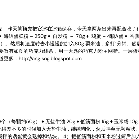
完，昨天就预先把它冰在冰箱保存，今天拿两条出来再配合收了
 – 250g ♦ 自发粉 – 70g ♦ 鸡蛋 – 4颗A蛋 ♦ 香蕉泥 
）。然后将速度转去小慢慢的加入80g 粟米油，多打1分钟。然后就倒
 要做有如图的巧克力线条，用一大匙的巧克力粉＋网筛。一层
://angisng.blogspot.com
 鸡蛋 3个（每颗约50g） ♦ 无盐牛油 20g ♦ 低筋面粉 15g ♦ 玉米
化得差不多的时候加入无盐牛油，继续糊化，然后拌至无颗粒状。
搅拌的话蛋黄会熟掉和结块。 4）把低筋面粉和玉米粉过筛后加