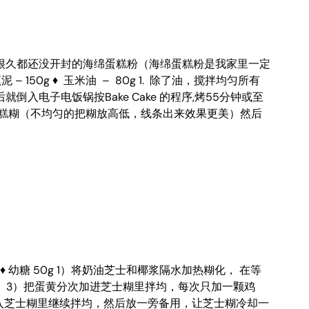
很久都还没开封的海绵蛋糕粉（海绵蛋糕粉是我家里一定
– 150g ♦ 玉米油 – 80g 1. 除了油，搅拌均匀所有
入电子电饭锅按Bake Cake 的程序,烤55分钟或至
蛋糕糊（不均匀的把糊放高低，线条出来效果更美）然后
粉 10g ♦ 幼糖 50g 1）将奶油芝士和椰浆隔水加热糊化， 在等
 3）把蛋黄分次加进芝士糊里拌均，每次只加一颗鸡
入芝士糊里继续拌均，然后放一旁备用，让芝士糊冷却一