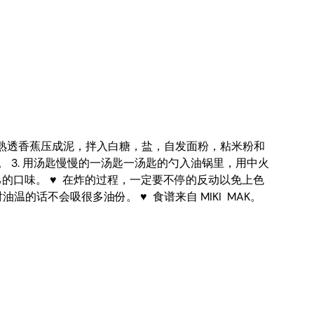
克糯米粉 1. 把熟透香蕉压成泥，拌入白糖，盐，自发面粉，粘米粉和
 3. 用汤匙慢慢的一汤匙一汤匙的勺入油锅里，用中火
己的口味。 ♥ 在炸的过程，一定要不停的反动以免上色
的话不会吸很多油份。 ♥ 食谱来自 MIKI MAK。