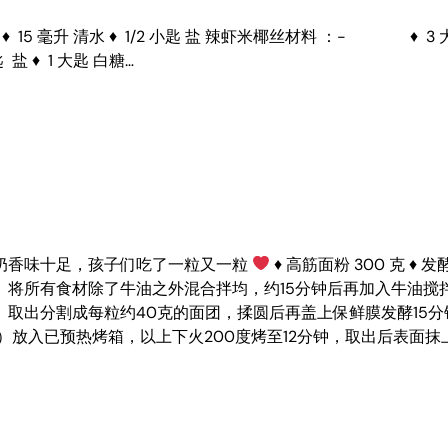
♦ 15 毫升 清水 ♦ 1/2 小匙 盐 辣虾米椰丝材料 ：- ♦ 3 大
匙 盐 ♦ 1 大匙 白糖…
奶香味十足，孩子们吃了一粒又一粒
♦ 高筋面粉 300 克 ♦ 发酵母
Cheese） 1）将所有食材除了牛油之外混合拌均，约15分钟后再加入
3）取出分割成每粒约40克的面团，揉圆后再盖上保鲜膜发酵15
5）放入已预热烤箱，以上下火200度烤至12分钟，取出后表面