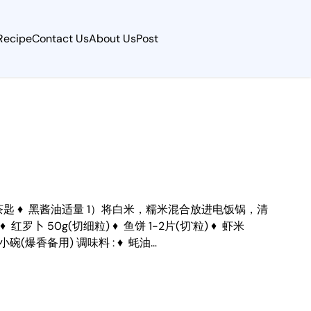
Recipe
Contact Us
About Us
Post
 盐 1小茶匙 ♦ 黑酱油适量 1）将白米，糯米混合放进电饭锅，清
 50g(切细粒) ♦ 鱼饼 1-2片(切`粒) ♦ 虾米
1小碗(爆香备用) 调味料 : ♦ 蚝油…