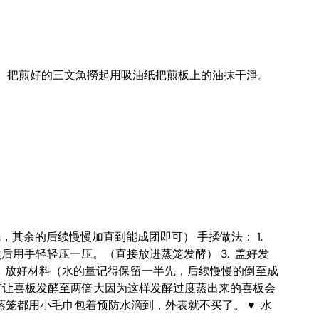
面金黃。 2）把煎好的三文魚撈起用吸油纸把煎板上的油抹干淨。
g（只加一半先，其余的后续慢慢加直到能成团即可） 手揉做法： 1.
后用手轻轻压一压。（直接放进蒸笼发酵） 3. 盖好发
料的次序，放好材料（水的量记得保留一半先，后续慢慢的倒至成
 我没有让喜板发酵至两倍大因为这样发酵过度蒸出来的喜板会
蒸笼都用小毛巾包着预防水滴到，外表就不买了。 ♥ 水