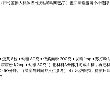
熟（用竹签插入糕体拔出没粘糕糊即熟了）盖回蒸锅盖留个小缝隙
 ♦ 幼糖 80克 ♦ 低筋面粉 200克 ♦ 发粉 1tsp ♦ 苏打粉 1/2
 8粒 ♦ 塔塔粉 1/2tsp ♦ 幼糖 80克 1）把材料A全部拌匀成
40-50分钟。（温度与时间都只供参考） 4）出炉倒扣，待凉后即
均