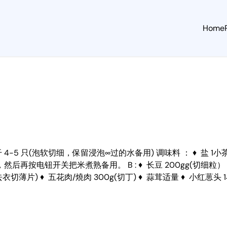
Home
软) ♦ 蚝干 4-5 只(泡软切细，保留浸泡∞过的水备用) 调味料 ： ♦
开关把米煮熟备用。 B : ♦ 长豆 200gg(切细粒） ♦ 红罗卜
(去衣切薄片) ♦ 五花肉/燒肉 300g(切丁) ♦ 蒜茸适量 ♦ 小红葸头 