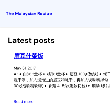
The Malaysian Recipe
Skip
to
content
Latest posts
眉豆什菜饭
May 31, 2017
A : ♦ 白米 2量杯 ♦ 糯米 1量杯 ♦ 眉豆 100g(泡
诜干淨，加入浸泡过的眉豆和蚝干，再加入调味料拌匀，然后再按电钮
30g(泡软稍砍碎) ♦ 香菇 4-5朵(泡软切粒) ♦ 腊肠 1条
Read more