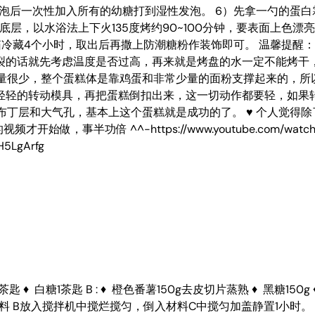
至粗泡后一次性加入所有的幼糖打到湿性发泡。 6）先拿一勺的蛋
底层，以水浴法上下火135度烤约90~100分钟，要表面上色
冷藏4个小时，取出后再撒上防潮糖粉作装饰即可。 温馨提醒：
裂的话就先考虑温度是否过高，再来就是烤盘的水一定不能烤干
含量很少，整个蛋糕体是靠鸡蛋和非常少量的面粉支撑起来的，所
轻轻的转动模具，再把蛋糕倒扣出来，这一切动作都要轻，如果
现布丁层和大气孔，基本上这个蛋糕就是成功的了。 ♥ 个人觉得
始做，事半功倍 ^^-https://www.youtube.com/watch
H5LgArfg
♦ 白糖1茶匙 B : ♦ 橙色番薯150g去皮切片蒸熟 ♦ 黑糖150g ♦ 浓椰
、材料 B放入搅拌机中搅烂搅匀，倒入材料C中搅匀加盖静置1小时。