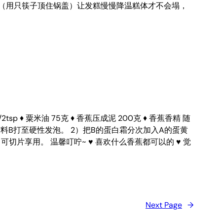
（用只筷子顶住锅盖）让发糕慢慢降温糕体才不会塌，
tsp ♦ 粟米油 75克 ♦ 香蕉压成泥 200克 ♦ 香蕉香精 随
面糊，再把材料B打至硬性发泡。 2）把B的蛋白霜分次加入A的蛋黄
可切片享用。 温馨叮咛~ ♥ 喜欢什么香蕉都可以的 ♥ 觉
Next Page
→