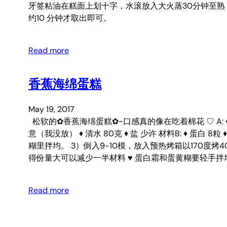
牙签粘油在糕面上划十字，水滚放入大火蒸30分钟至
约10 分钟才取出即可。
Read more
香蕉海绵蛋糕
May 19, 2017
松软的✿香蕉海绵蛋糕✿~口感真的像在吃着棉花 ♡ A: ♦ 蛋黄 8粒
意（我没放） ♦ 清水 80克 ♦ 盐 少许 材料B: ♦ 蛋白
糊里拌均。 3）倒入9-10模，放入预热烤箱以170度烤
得份量大可以减少一半材料 ♥ 蛋白霜和蛋黄糊要轻手拌
Read more