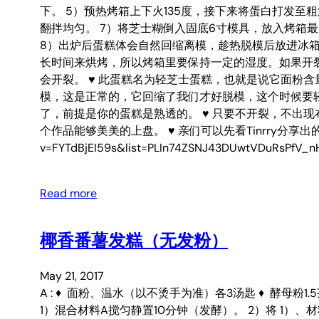
下。 5）预热烤箱上下火135度，接下来将蛋白打发
翻拌均匀。 7）将芝士糊倒入固底6寸模具，放入烤箱最
8）出炉后蛋糕体会自然回缩离模，趁热脱模后放进冰箱
长时间来烘烤，所以烤箱里要保持一定的湿度。如果开
会开裂。 ♥ 此蛋糕名为轻芝士蛋糕，也就是说它面粉
模，这是正常的，它回缩了我们才好脱模，这个时候要
了，前提是你的蛋糕是熟透的。 ♥ 只要不开裂，不出
个作品能够美美的上盘。 ♥ 亲们可以先看Tinrry分享出的视频才开
v=FYTdBjEI59s&list=PLIn74ZSNJ43DUwtVDuRsPfV_n
Read more
椰香番薯发糕（无发粉）
May 21, 2017
A : ♦ 面粉、温水（以不烫手为准）各3汤匙 ♦ 酵母粉1.5茶匙 
1）混合材料A搅匀静置10分钟（发酵）。 2）将 1）