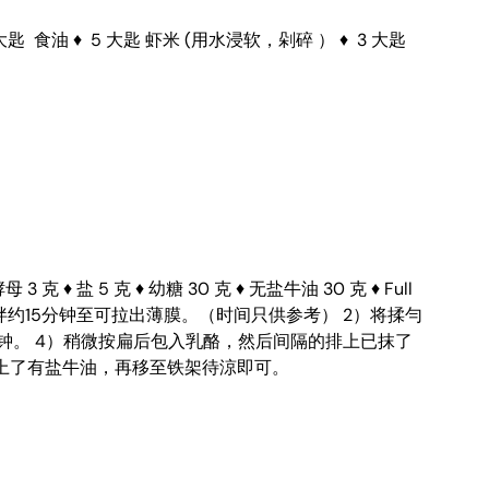
匙 食油 ♦ 5 大匙 虾米 (用水浸软，剁碎 ） ♦ 3 大匙
 3 克 ♦ 盐 5 克 ♦ 幼糖 30 克 ♦ 无盐牛油 30 克 ♦ Full
牛油搅拌约15分钟至可拉出薄膜。（时间只供参考） 2）将揉勻
分钟。 4）稍微按扁后包入乳酪，然后间隔的排上已抹了
抹上了有盐牛油，再移至铁架待涼即可。