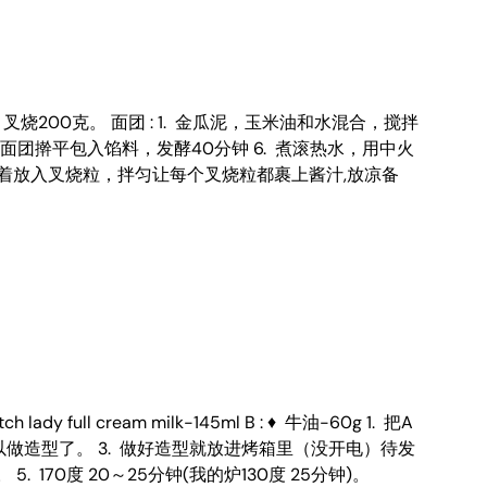
馅： ♦ 叉烧200克。 面团 : 1. 金瓜泥，玉米油和水混合，搅拌
. 面团擀平包入馅料，发酵40分钟 6. 煮滚热水，用中火
了)接着放入叉烧粒，拌匀让每个叉烧粒都裹上酱汁,放凉备
 full cream milk-145ml B : ♦ 牛油-60g 1. 把A
以做造型了。 3. 做好造型就放进烤箱里（没开电）待发
70度 20～25分钟(我的炉130度 25分钟)。