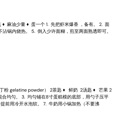
 ♦ 麻油少量 ♦ 蛋一个 1. 先把虾米爆香 ，备有。 2. 面
不沾锅内烧热。 5. 倒入少许面糊，煎至两面熟透即可。
 gelatine powder） 2茶匙 ♦ 鲜奶 2汤匙 ♦ 芒果 2
并混合均匀。 3. 均匀铺在8寸蛋糕模的底部，用勺子压平
粉提前用冷开水泡软。 7. 牛奶用小锅加热（不要沸