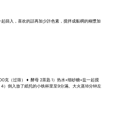
自发麵粉和发粉一起篩入，喜欢的話再加少許色素，搅拌成黏稠的糊漿加
面粉 300克（过筛） ♦ 酵母 2茶匙 1）热水+细砂糖+盐一起搅
 4）倒入放了紙托的小铁杯里至9分滿。大火蒸18分钟左