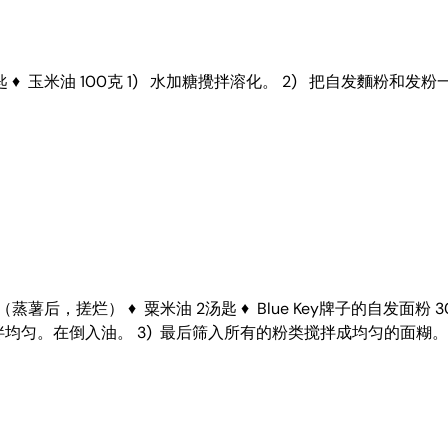
 发粉 2小匙 ♦ 玉米油 100克 1) 水加糖攪拌溶化。 2) 把
100克（蒸薯后，搓烂） ♦ 粟米油 2汤匙 ♦ Blue Key牌子的自发
均匀。在倒入油。 3) 最后筛入所有的粉类搅拌成均匀的面糊。