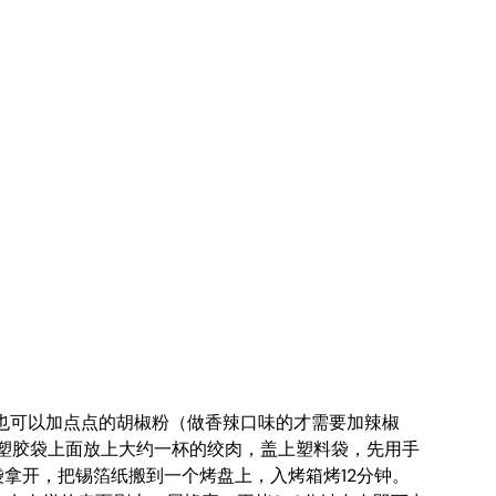
Tbsp ♦ 辣椒粉，也可以加点点的胡椒粉（做香辣口味的才需要加辣椒
在塑胶袋上面放上大约一杯的绞肉，盖上塑料袋，先用手
袋拿开，把锡箔纸搬到一个烤盘上，入烤箱烤12分钟。