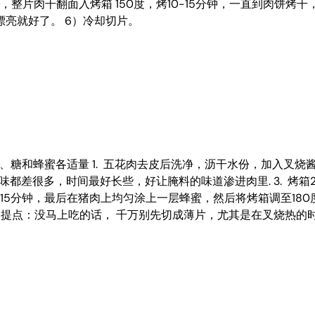
，整片肉干翻面入烤箱 150度，烤10-15分钟，一直到肉饼烤
亮就好了。 6）冷却切片。
油、盐、糖和蜂蜜各适量 1. 五花肉去皮后洗净，沥干水份，加入
香味都差很多，时间最好长些，好让腌料的味道渗进肉里. 3. 
烤15分钟，最后在猪肉上均匀涂上一层蜂蜜，然后将烤箱调至180
5. 提点：没马上吃的话， 千万别先切成薄片，尤其是在叉烧热的