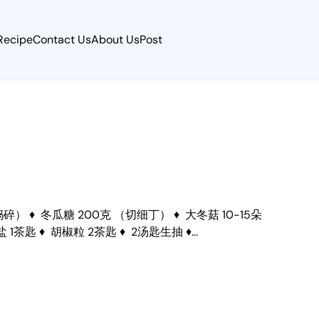
Recipe
Contact Us
About Us
Post
（捣碎） ♦ 冬瓜糖 200克 （切细丁） ♦ 大冬菇 10-15朵
 盐 1茶匙 ♦ 胡椒粒 2茶匙 ♦ 2汤匙生抽 ♦…