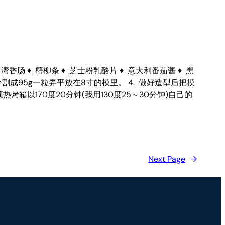
黄梨 ♦ 台湾香肠 ♦ 蟹柳条 ♦ 芝士粉乳酪片 ♦ 意大利番茄酱 ♦ 黑
团分割成95g一粒弄平放在8寸的模里。 4. 做好造型后把摸
烤箱以170度20分钟(我用130度25～30分钟)自己的
Next Page
→