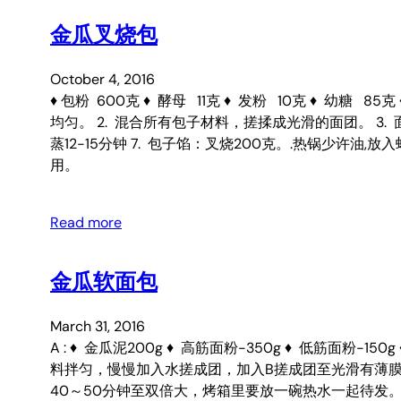
金瓜叉烧包
October 4, 2016
♦ 包粉 600克 ♦ 酵母 11克 ♦ 发粉 10克 ♦ 幼糖 8
均匀。 2. 混合所有包子材料，搓揉成光滑的面团。 3. 
蒸12-15分钟 7. 包子馅：叉烧200克。.热锅少许
用。
Read more
金瓜软面包
March 31, 2016
A : ♦ 金瓜泥200g ♦ 高筋面粉-350g ♦ 低筋面粉-150g ♦ 酵母
料拌匀，慢慢加入水搓成团，加入B搓成团至光滑有薄膜。 
40～50分钟至双倍大，烤箱里要放一碗热水一起待发。 4.