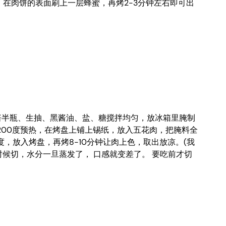
干，在肉饼的表面刷上一层蜂蜜，再烤2-3分钟左右即可出
叉烧酱半瓶、生抽、黑酱油、盐、糖搅拌均匀，放冰箱里腌制
烤箱200度预热，在烤盘上铺上锡纸，放入五花肉，把腌料全
度，放入烤盘，再烤8-10分钟让肉上色，取出放凉。(我
时候切，水分一旦蒸发了， 口感就变差了。 要吃前才切