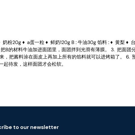
 ♦ 奶粉20g ♦ a蛋一粒 ♦ 鲜奶120g B : 牛油30g 馅料 : ♦ 
 2. 把B的材料牛油加进面团里，面团拌到光滑有薄膜。 3. 把面
出来，把酱料涂在面皮上再加上所有的馅料就可以进烤箱了。 6. 预热
里一起待发，这样面团才会松软。
ribe to our newsletter