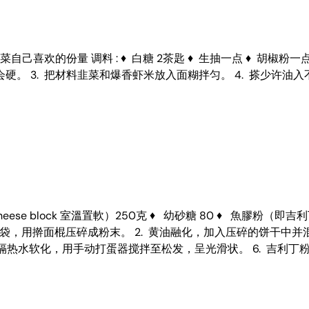
韭菜自己喜欢的份量 调料 : ♦ 白糖 2茶匙 ♦ 生抽一点 ♦ 胡椒粉一点
。 3. 把材料韭菜和爆香虾米放入面糊拌匀。 4. 搽少许油入
heese block 室溫置軟）250克 ♦ 幼砂糖 80 ♦ 魚膠粉（即吉利丁粉
干装进保鲜袋，用擀面棍压碎成粉末。 2. 黄油融化，加入压碎的饼干中
. 隔热水软化，用手动打蛋器搅拌至松发，呈光滑状。 6. 吉利丁