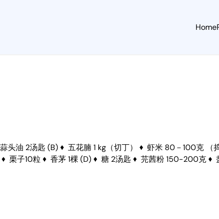
Home
蒜头油 2汤匙 (B) ♦ 五花腩 1 kg（切丁） ♦ 虾米 80－100克 
 栗子10粒 ♦ 香茅 1棵 (D) ♦ 糖 2汤匙 ♦ 芫茜粉 150-200克 ♦