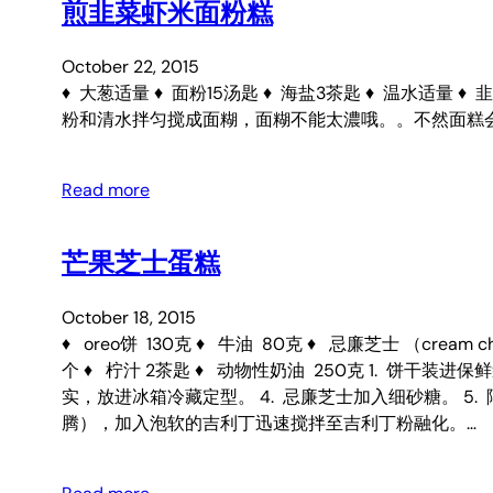
煎韭菜虾米面粉糕
October 22, 2015
♦ 大葱适量 ♦ 面粉15汤匙 ♦ 海盐3茶匙 ♦ 温水适量 ♦ 
粉和清水拌匀搅成面糊，面糊不能太濃哦。。不然面糕会硬
Read more
芒果芝士蛋糕
October 18, 2015
♦ oreo饼 130克 ♦ 牛油 80克 ♦ 忌廉芝士 （cream c
个 ♦ 柠汁 2茶匙 ♦ 动物性奶油 250克 1. 饼
实，放进冰箱冷藏定型。 4. 忌廉芝士加入细砂糖。 5
腾），加入泡软的吉利丁迅速搅拌至吉利丁粉融化。…