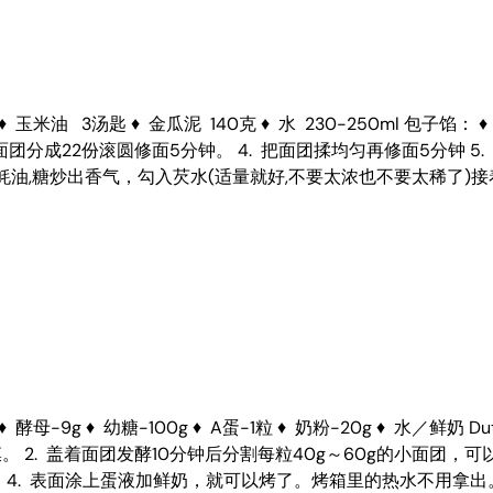
5克 ♦ 玉米油 3汤匙 ♦ 金瓜泥 140克 ♦ 水 230-250ml 包子
面团分成22份滚圆修面5分钟。 4. 把面团揉均匀再修面5分钟 5
油,放入蚝油,糖炒出香气，勾入芡水(适量就好,不要太浓也不要太稀
-9g ♦ 幼糖-100g ♦ A蛋-1粒 ♦ 奶粉-20g ♦ 水／鲜奶 Dutch lady
2. 盖着面团发酵10分钟后分割每粒40g～60g的小面团，可
 表面涂上蛋液加鲜奶，就可以烤了。烤箱里的热水不用拿出。 5. 1